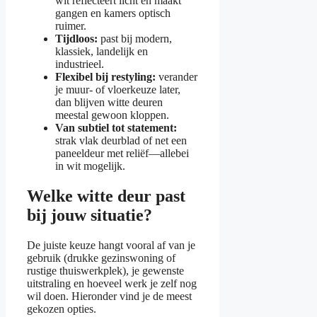
wit reflecteert licht en maakt
gangen en kamers optisch
ruimer.
Tijdloos:
past bij modern,
klassiek, landelijk en
industrieel.
Flexibel bij restyling:
verander
je muur- of vloerkeuze later,
dan blijven witte deuren
meestal gewoon kloppen.
Van subtiel tot statement:
strak vlak deurblad of net een
paneeldeur met reliëf—allebei
in wit mogelijk.
Welke witte deur past
bij jouw situatie?
De juiste keuze hangt vooral af van je
gebruik (drukke gezinswoning of
rustige thuiswerkplek), je gewenste
uitstraling en hoeveel werk je zelf nog
wil doen. Hieronder vind je de meest
gekozen opties.