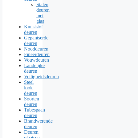
Stalen
deuren
met
glas
Kunststof
deuren
Gepantserde
deuren
Nooddeuren
Fineerdeuren
Vouwdeuren
Landelijke
deuren
Veiligheidsdeuren
Steel
look
deuren
Soorten
deuren
Tubespaan
deuren
Brandwerende
deuren
Deuren
plaatsen