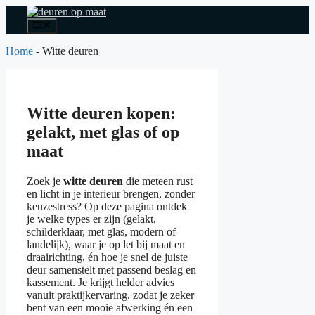
Spring
naar
Menu
de
inhoud
Home
-
Witte deuren
Witte deuren kopen:
gelakt, met glas of op
maat
Zoek je
witte deuren
die meteen rust
en licht in je interieur brengen, zonder
keuzestress? Op deze pagina ontdek
je welke types er zijn (gelakt,
schilderklaar, met glas, modern of
landelijk), waar je op let bij maat en
draairichting, én hoe je snel de juiste
deur samenstelt met passend beslag en
kassement. Je krijgt helder advies
vanuit praktijkervaring, zodat je zeker
bent van een mooie afwerking én een