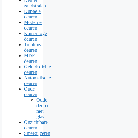
Deuren
zandstralen
Dubbele
deuren
Moderne
deuren
Kamerhoge
deuren
Tuinhuis
deuren
MDF
deuren
Geluidsdichte
deuren
Automatische
deuren
Oude
deuren
Oude
deuren
met
glas
Onzichtbare
deuren
Smeedijzeren