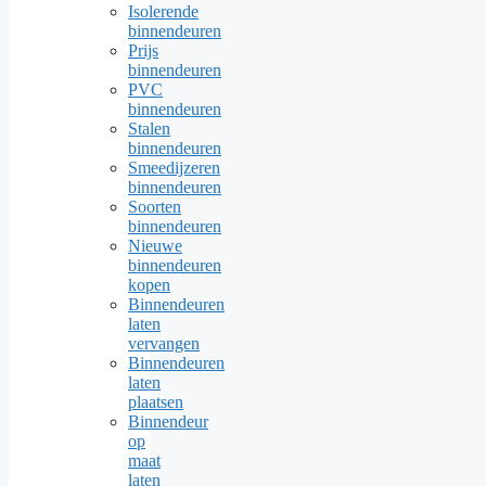
Isolerende
binnendeuren
Prijs
binnendeuren
PVC
binnendeuren
Stalen
binnendeuren
Smeedijzeren
binnendeuren
Soorten
binnendeuren
Nieuwe
binnendeuren
kopen
Binnendeuren
laten
vervangen
Binnendeuren
laten
plaatsen
Binnendeur
op
maat
laten