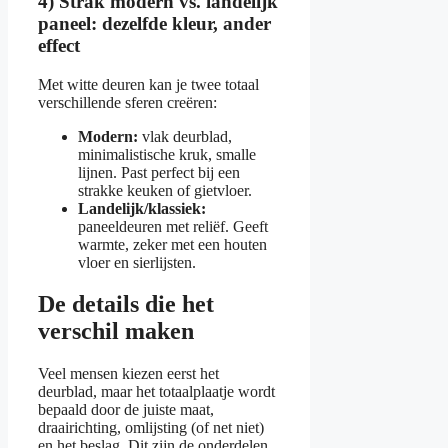
4) Strak modern vs. landelijk
paneel: dezelfde kleur, ander
effect
Met witte deuren kan je twee totaal
verschillende sferen creëren:
Modern:
vlak deurblad,
minimalistische kruk, smalle
lijnen. Past perfect bij een
strakke keuken of gietvloer.
Landelijk/klassiek:
paneeldeuren met reliëf. Geeft
warmte, zeker met een houten
vloer en sierlijsten.
De details die het
verschil maken
Veel mensen kiezen eerst het
deurblad, maar het totaalplaatje wordt
bepaald door de juiste maat,
draairichting, omlijsting (of net niet)
en het beslag. Dit zijn de onderdelen