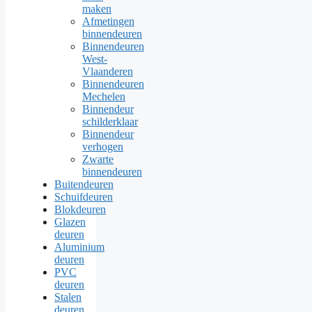
maken
Afmetingen
binnendeuren
Binnendeuren
West-
Vlaanderen
Binnendeuren
Mechelen
Binnendeur
schilderklaar
Binnendeur
verhogen
Zwarte
binnendeuren
Buitendeuren
Schuifdeuren
Blokdeuren
Glazen
deuren
Aluminium
deuren
PVC
deuren
Stalen
deuren